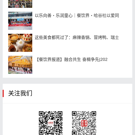
以乐向善・乐润童心｜餐饮界・哈谷社以爱同
这些美食都死过了：麻辣香锅、冒烤鸭、瑞士
【餐饮界报道】融合共生 奋楫争先|202
关注我们