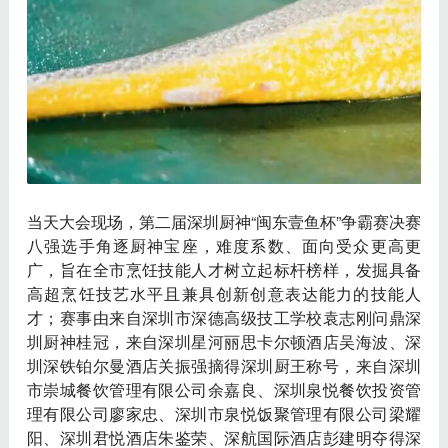
当天大会现场，第二届深圳厨神“闽东壹鱼杯”争霸赛决赛
八强选手角逐厨神宝座，难度系数、面向受众更高更
广，旨在全市烹饪技能人才树立起标杆榜样，发掘具备
高超烹饪技艺水平且兼具创新创意表达能力的技能人
才；赛事由来自深圳市深德高级技工学校袁志刚问鼎深
圳厨神桂冠，来自深圳星河丽思卡尔顿酒店吴海波、深
圳深铁铂尔曼酒店关振强摘得深圳厨王称号，来自深圳
市崇城餐饮管理有限公司余嘉良、深圳泉悦餐饮投资管
理有限公司廖家忠、深圳市泉悦饭聚管理有限公司梁耀
阳、深圳君悦酒店朱鉴荣、深航国际酒店彭建明夺得深