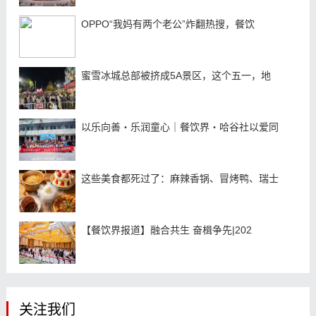
OPPO“我妈有两个老公”炸翻热搜，餐饮
蜜雪冰城总部被挤成5A景区，这个五一，地
以乐向善・乐润童心｜餐饮界・哈谷社以爱同
这些美食都死过了：麻辣香锅、冒烤鸭、瑞士
【餐饮界报道】融合共生 奋楫争先|202
关注我们