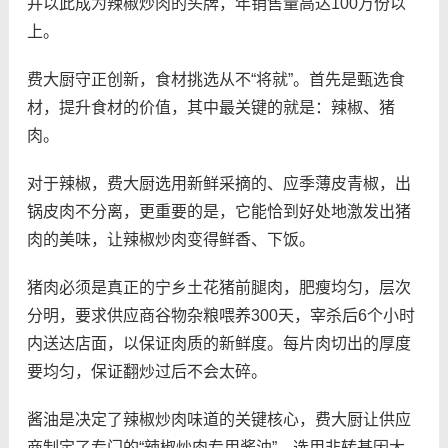
并以此成为辣椒炒肉的头牌，年销售量高达100万份以
上。
费大厨守正创新，食材挑选从不“将就”。首先是甄选食
材，提升食材的价值，其中最关键的就是：辣椒、猪
肉。
对于辣椒，费大厨选用新鲜采摘的、应季薄皮青椒，出
锅皮肉不分离，更重要的是，它能恰到好处地激发出猪
肉的美味，让辣椒炒肉变得鲜香、下饭。
猪肉必须是真正的宁乡土花猪前腿肉，肥瘦均匀，层次
分明，要求供应商谷物杂粮喂养300天，宰杀后6个小时
内送达店面，以保证肉质的新鲜度。每片肉切出的厚度
要均匀，保证翻炒过后不会太碎。
酱油是决定了辣椒炒肉味道的关键核心，费大厨让供应
商制定了专门的“辣椒炒肉专用酱油”，选用非转基因大