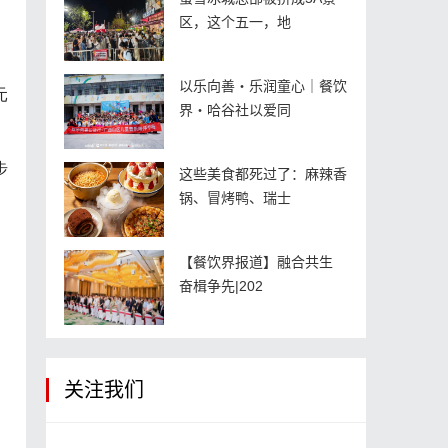
区，这个五一，地
以乐向善・乐润童心｜餐饮
元
界・哈谷社以爱同
步
这些美食都死过了：麻辣香
锅、冒烤鸭、瑞士
【餐饮界报道】融合共生
奋楫争先|202
关注我们