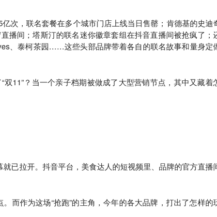
1.5亿次，联名套餐在多个城市门店上线当日售罄；肯德基的史迪
守直播间；塔斯汀的联名迷你徽章套组在抖音直播间被抢疯了；
eyes、泰柯茶园……这些头部品牌带着各自的联名故事和量身定
了“双11”？当一个亲子档期被做成了大型营销节点，其中又藏着
大幕就已拉开。抖音平台，美食达人的短视频里、品牌的官方直播
。而作为这场“抢跑”的主角，今年的各大品牌，打出了怎样的