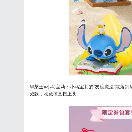
华莱士×小马宝莉
：小马宝莉的“友谊魔法”散落
藏款，收藏控直接上头。