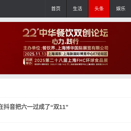
首页
生活
头条
娱乐
在抖音把六一过成了“双11”