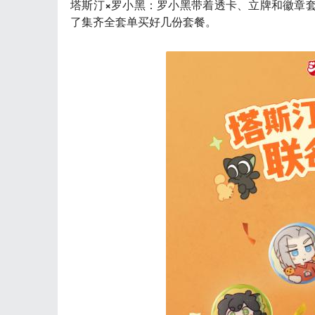
塔斯汀×罗小黑
：罗小黑带着透卡、立牌和徽章套
了集齐全套单买好几份套餐。