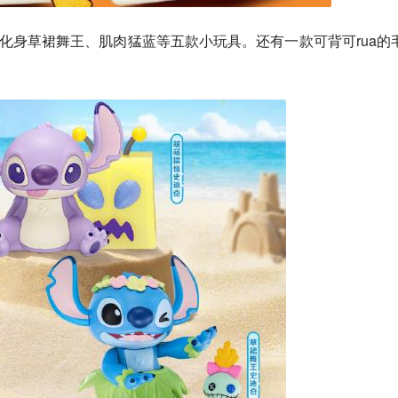
化身草裙舞王、肌肉猛蓝等五款小玩具。还有一款可背可rua的
。