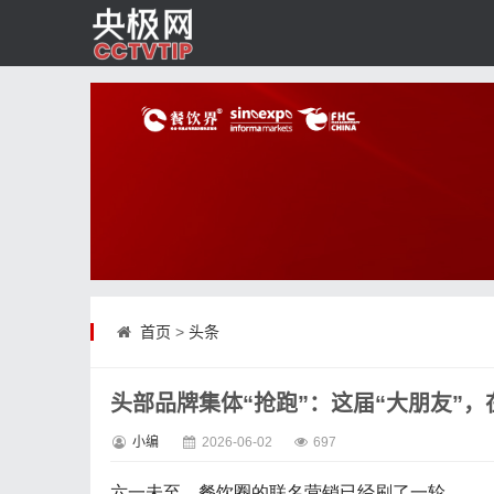
首页
>
头条
头部品牌集体“抢跑”：这届“大朋友”，
小编
2026-06-02
697
六一未至，餐饮圈的联名营销已经刷了一轮。